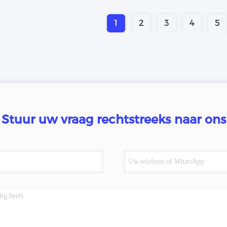
1
2
3
4
5
Stuur uw vraag rechtstreeks naar ons