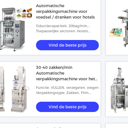
Automatische
verpakkingsmachine voor
voedsel / dranken voor hotels
Oductiecapaciteit: 20bag/min,
40bag/min, 25bag/min, 50bag/min,
Toepasselijke sectoren: Hotels,
30bag/min
kledingwinkels, winkels voor
bouwmaterialen, fabrieken,
Vind de beste prijs
reparatieshops voor machines,
fabrie
30-40 zakken/min
Automatische
verpakkingsmachine voor het
vullen, afdichten en wegen
Functie: VULLEN, verzegelen, wegen
Verpakkingstype: Zakken, Film,
Folie, Zak
Vind de beste prijs