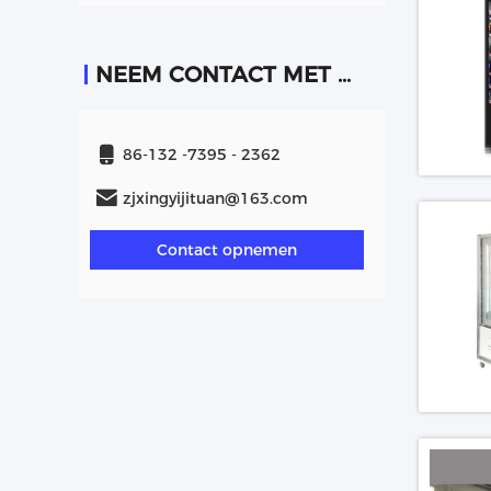
NEEM CONTACT MET ONS OP
86-132 -7395 - 2362
zjxingyijituan@163.com
Contact opnemen