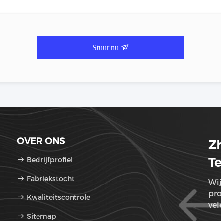
Stuur nu
OVER ONS
Zh
Bedrijfprofiel
Te
Fabriekstocht
Wij
pr
Kwaliteitscontrole
vel
Sitemap