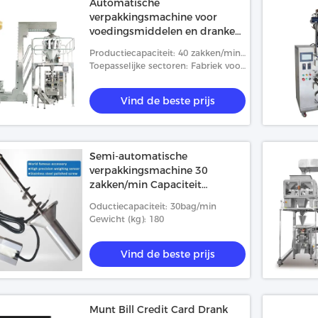
Automatische
verpakkingsmachine voor
voedingsmiddelen en dranken
40-50 zakken/min Capaciteit
Productiecapaciteit: 40 zakken/min,
PLC
50 zakken/min
Toepasselijke sectoren: Fabriek voor
voedsel en dranken, winkels voor
voedsel en dranken
Vind de beste prijs
Semi-automatische
verpakkingsmachine 30
zakken/min Capaciteit
Gemakkelijke bediening PLC-
Oductiecapaciteit: 30bag/min
besturing
Gewicht (kg): 180
Vind de beste prijs
Munt Bill Credit Card Drank