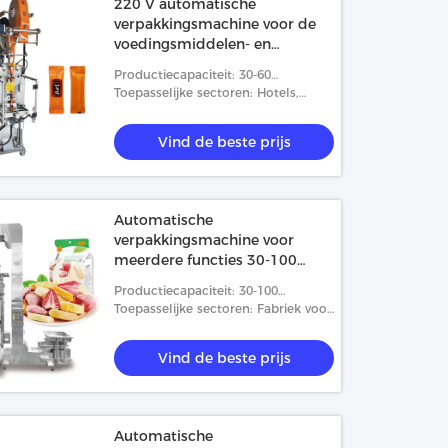
220 V automatische
verpakkingsmachine voor de
voedingsmiddelen- en
drankenindustrie
Productiecapaciteit: 30-60
zakken/min
Toepasselijke sectoren: Hotels,
kledingwinkels, fabrieken, fabrieken
voor voedingsmiddelen en dranken,
Vind de beste prijs
restaurants, huishoud
Automatische
verpakkingsmachine voor
meerdere functies 30-100
zakken/min
Productiecapaciteit: 30-100
zakken/min
Toepasselijke sectoren: Fabriek voor
de vervaardiging van
levensmiddelen en dranken
Vind de beste prijs
Automatische