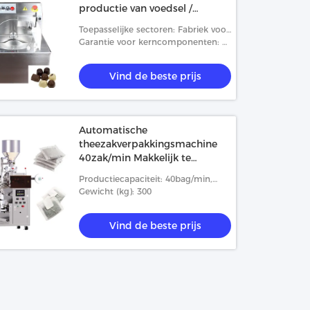
productie van voedsel /
dranken
Toepasselijke sectoren: Fabriek voor
de vervaardiging van
Garantie voor kerncomponenten: 2
levensmiddelen en dranken
jaar
Vind de beste prijs
Automatische
theezakverpakkingsmachine
40zak/min Makkelijk te
bedienen
Productiecapaciteit: 40bag/min,
30bag/min
Gewicht (kg): 300
Vind de beste prijs