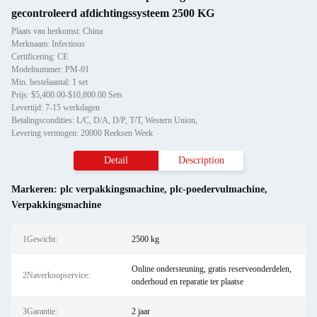
gecontroleerd afdichtingssysteem 2500 KG
Plaats van herkomst: China
Merknaam: Infectious
Certificering: CE
Modelnummer: PM-01
Min. bestelaantal: 1 set
Prijs: $5,400.00-$10,800.00 Sets
Levertijd: 7-15 werkdagen
Betalingscondities: L/C, D/A, D/P, T/T, Western Union,
Levering vermogen: 20000 Reeksen Week
Detail
Description
Markeren:
plc verpakkingsmachine
,
plc-poedervulmachine
,
Verpakkingsmachine
1Gewicht:
2500 kg
Online ondersteuning, gratis reserveonderdelen,
2Naverkoopservice:
onderhoud en reparatie ter plaatse
3Garantie:
2 jaar