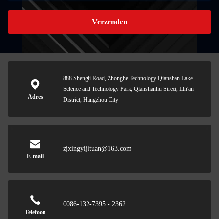
Verzenden
888 Shengli Road, Zhonghe Technology Qianshan Lake
Science and Technology Park, Qianshanhu Street, Lin'an
Adres
District, Hangzhou City
zjxingyijituan@163.com
E-mail
0086-132-7395 - 2362
Telefoon