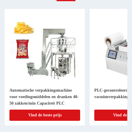
Automatische verpakkingsmachine
PLC-gecontroleerde
voor voedingsmiddelen en dranken 40-
vacuümverpakkings
50 zakken/min Capaciteit PLC
Vind de beste prijs
Vind de be