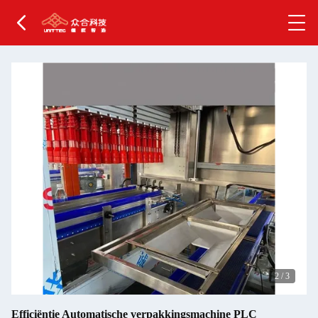
2
/
3
Efficiëntie Automatische verpakkingsmachine PLC