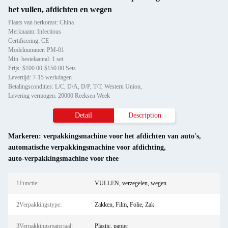
het vullen, afdichten en wegen
Plaats van herkomst: China
Merknaam: Infectious
Certificering: CE
Modelnummer: PM-01
Min. bestelaantal: 1 set
Prijs: $100.00-$150.00 Sets
Levertijd: 7-15 werkdagen
Betalingscondities: L/C, D/A, D/P, T/T, Western Union,
Levering vermogen: 20000 Reeksen Week
Detail
Description
Markeren:
verpakkingsmachine voor het afdichten van auto's
,
automatische verpakkingsmachine voor afdichting
,
auto-verpakkingsmachine voor thee
1Functie:
VULLEN, verzegelen, wegen
2Verpakkingstype:
Zakken, Film, Folie, Zak
3Verpakkingsmateriaal:
Plastic, papier