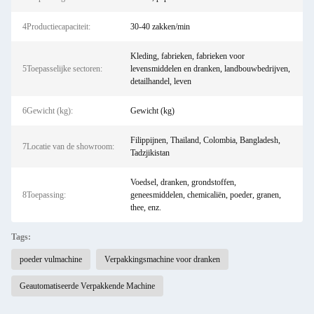
4Productiecapaciteit:
30-40 zakken/min
Kleding, fabrieken, fabrieken voor
5Toepasselijke sectoren:
levensmiddelen en dranken, landbouwbedrijven,
detailhandel, leven
6Gewicht (kg):
Gewicht (kg)
Filippijnen, Thailand, Colombia, Bangladesh,
7Locatie van de showroom:
Tadzjikistan
Voedsel, dranken, grondstoffen,
8Toepassing:
geneesmiddelen, chemicaliën, poeder, granen,
thee, enz.
Tags:
poeder vulmachine
Verpakkingsmachine voor dranken
Geautomatiseerde Verpakkende Machine