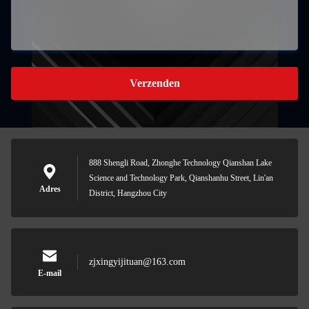
Verzenden
888 Shengli Road, Zhonghe Technology Qianshan Lake
Science and Technology Park, Qianshanhu Street, Lin'an
Adres
District, Hangzhou City
zjxingyijituan@163.com
E-mail