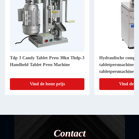
Tdp 3 Candy Tablet Press 30kn Thdp-3
Hydraulische compre
Handheld Tablet Press Machine
tabletpersmachine 6
tabletpersmachine
Vind de beste prijs
Vind de be
Contact