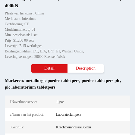
400kN
Plaats van herkomst: China
Merknaam: Infectious
Certificering: CE
Modelnummer: tp-01
Min. bestelaantal: 1 set
Prijs: $1,280 00 sets
Levertijd: 7-15 werkdagen
Betalingscondities: L/C, D/A, D/P, T/T, Western Union,
Levering vermogen: 20000 Reeksen Week
Detail
Description
Markeren:
metallurgie poeder tabletpers
,
poeder tabletpers plc
,
plc laboratorium tabletpers
1Naverkoopservice:
1 jaar
2Naam van het product:
Laboratoriumpers
3Gebruik:
Krachtcompressie gieten