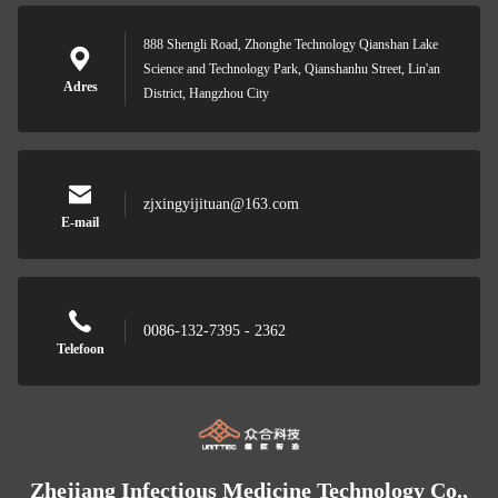
888 Shengli Road, Zhonghe Technology Qianshan Lake
Science and Technology Park, Qianshanhu Street, Lin'an
Adres
District, Hangzhou City
zjxingyijituan@163.com
E-mail
0086-132-7395 - 2362
Telefoon
Zhejiang Infectious Medicine Technology Co.,