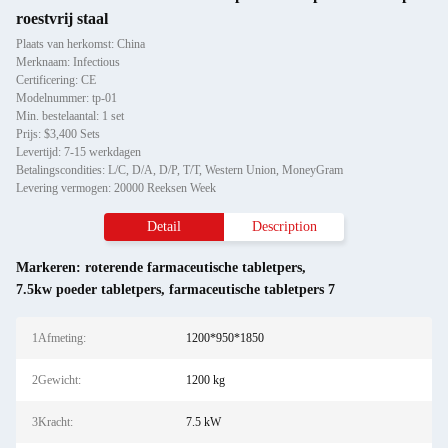
roestvrij staal
Plaats van herkomst: China
Merknaam: Infectious
Certificering: CE
Modelnummer: tp-01
Min. bestelaantal: 1 set
Prijs: $3,400 Sets
Levertijd: 7-15 werkdagen
Betalingscondities: L/C, D/A, D/P, T/T, Western Union, MoneyGram
Levering vermogen: 20000 Reeksen Week
Detail
Description
Markeren:
roterende farmaceutische tabletpers
,
7.5kw poeder tabletpers
,
farmaceutische tabletpers 7
1Afmeting:
1200*950*1850
2Gewicht:
1200 kg
3Kracht:
7.5 kW