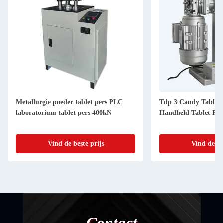
Metallurgie poeder tablet pers PLC
Tdp 3 Candy Tablet 
laboratorium tablet pers 400kN
Handheld Tablet Pre
Vind de beste prijs
Vind de be
Contact