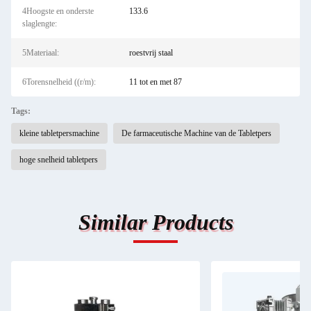
4Hoogste en onderste
133.6
slaglengte:
5Materiaal:
roestvrij staal
6Torensnelheid ((r/m):
11 tot en met 87
Tags:
kleine tabletpersmachine
De farmaceutische Machine van de Tabletpers
hoge snelheid tabletpers
Similar Products