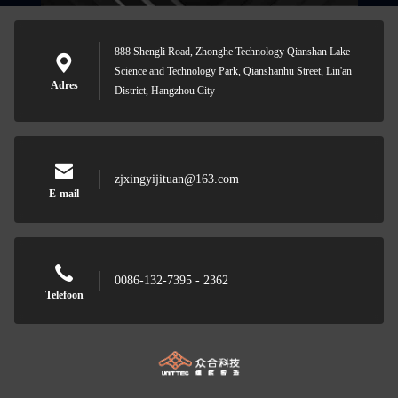
888 Shengli Road, Zhonghe Technology Qianshan Lake
Science and Technology Park, Qianshanhu Street, Lin'an
Adres
District, Hangzhou City
zjxingyijituan@163.com
E-mail
0086-132-7395 - 2362
Telefoon