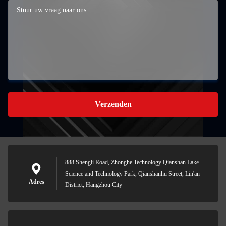
Verzenden
888 Shengli Road, Zhonghe Technology Qianshan Lake
Science and Technology Park, Qianshanhu Street, Lin'an
Adres
District, Hangzhou City