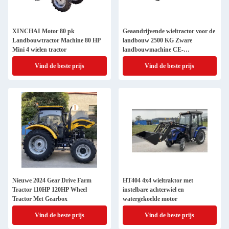
XINCHAI Motor 80 pk
Geaandrijvende wieltractor voor de
Landbouwtractor Machine 80 HP
landbouw 2500 KG Zware
Mini 4 wielen tractor
landbouwmachine CE-
gecertificeerd
Vind de beste prijs
Vind de beste prijs
Nieuwe 2024 Gear Drive Farm
HT404 4x4 wieltraktor met
Tractor 110HP 120HP Wheel
instelbare achterwiel en
Tractor Met Gearbox
watergekoelde motor
Vind de beste prijs
Vind de beste prijs