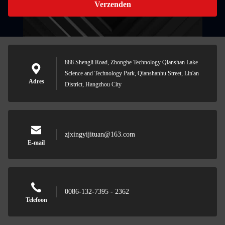
Verzenden
888 Shengli Road, Zhonghe Technology Qianshan Lake
Science and Technology Park, Qianshanhu Street, Lin'an
Adres
District, Hangzhou City
zjxingyijituan@163.com
E-mail
0086-132-7395 - 2362
Telefoon