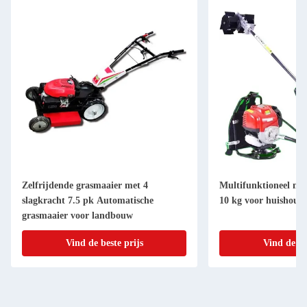
Zelfrijdende grasmaaier met 4
Multifunktioneel mo
slagkracht 7.5 pk Automatische
10 kg voor huishoude
grasmaaier voor landbouw
Vind de beste prijs
Vind de be