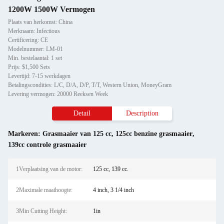
1200W 1500W Vermogen
Plaats van herkomst: China
Merknaam: Infectious
Certificering: CE
Modelnummer: LM-01
Min. bestelaantal: 1 set
Prijs: $1,500 Sets
Levertijd: 7-15 werkdagen
Betalingscondities: L/C, D/A, D/P, T/T, Western Union, MoneyGram
Levering vermogen: 20000 Reeksen Week
Detail
Description
Markeren:
Grasmaaier van 125 cc
,
125cc benzine grasmaaier
,
139cc controle grasmaaier
1Verplaatsing van de motor:
125 cc, 139 cc.
2Maximale maaihoogte:
4 inch, 3 1/4 inch
3Min Cutting Height:
1in