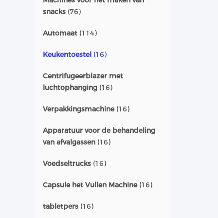
Machines voor het maken van
snacks
(76)
Automaat
(114)
Keukentoestel
(16)
Centrifugeerblazer met
luchtophanging
(16)
Verpakkingsmachine
(16)
Apparatuur voor de behandeling
van afvalgassen
(16)
Voedseltrucks
(16)
Capsule het Vullen Machine
(16)
tabletpers
(16)