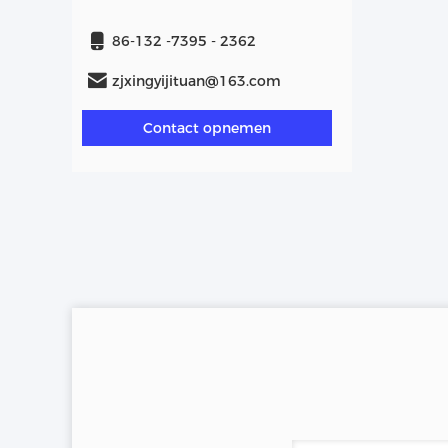
86-132 -7395 - 2362
zjxingyijituan@163.com
Contact opnemen