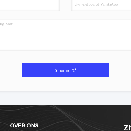
Stuur nu
OVER ONS
Zh