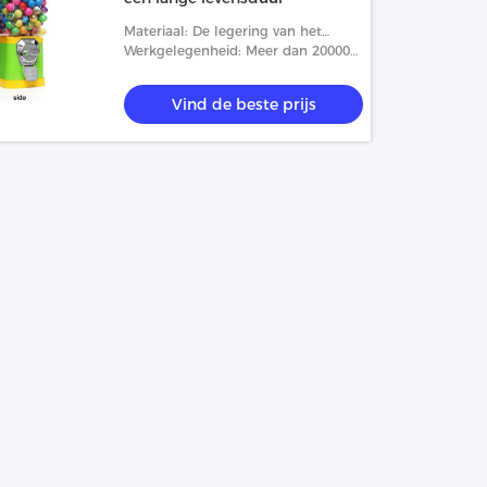
Materiaal: De legering van het
matrijzenafgietsel, ABS, PC
Werkgelegenheid: Meer dan 20000
Keer
Vind de beste prijs