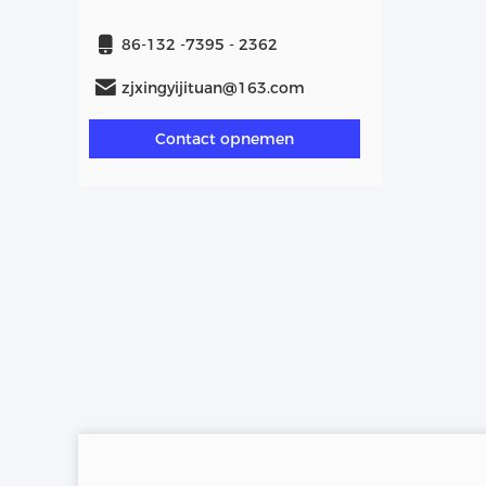
86-132 -7395 - 2362
zjxingyijituan@163.com
Contact opnemen