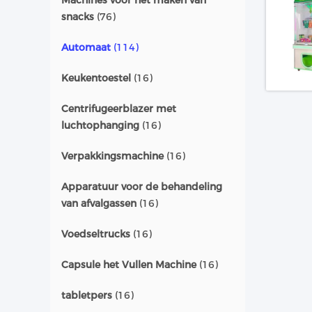
Machines voor het maken van
snacks
(76)
Automaat
(114)
Keukentoestel
(16)
Centrifugeerblazer met
luchtophanging
(16)
Verpakkingsmachine
(16)
Apparatuur voor de behandeling
van afvalgassen
(16)
Voedseltrucks
(16)
Capsule het Vullen Machine
(16)
tabletpers
(16)