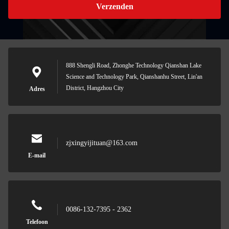
Verzenden
888 Shengli Road, Zhonghe Technology Qianshan Lake
Science and Technology Park, Qianshanhu Street, Lin'an
District, Hangzhou City
Adres
zjxingyijituan@163.com
E-mail
0086-132-7395 - 2362
Telefoon