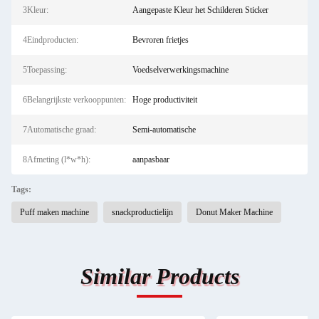
3Kleur:
Aangepaste Kleur het Schilderen Sticker
4Eindproducten:
Bevroren frietjes
5Toepassing:
Voedselverwerkingsmachine
6Belangrijkste verkooppunten:
Hoge productiviteit
7Automatische graad:
Semi-automatische
8Afmeting (l*w*h):
aanpasbaar
Tags:
Puff maken machine
snackproductielijn
Donut Maker Machine
Similar Products