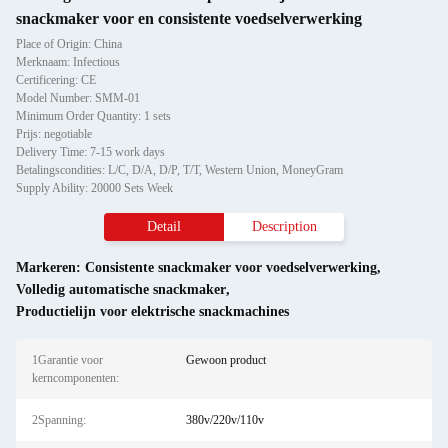
snackmaker voor en consistente voedselverwerking
Place of Origin: China
Merknaam: Infectious
Certificering: CE
Model Number: SMM-01
Minimum Order Quantity: 1 sets
Prijs: negotiable
Delivery Time: 7-15 work days
Betalingscondities: L/C, D/A, D/P, T/T, Western Union, MoneyGram
Supply Ability: 20000 Sets Week
Detail
Description
Markeren:
Consistente snackmaker voor voedselverwerking
,
Volledig automatische snackmaker
,
Productielijn voor elektrische snackmachines
1Garantie voor
Gewoon product
kerncomponenten:
2Spanning:
380v/220v/110v