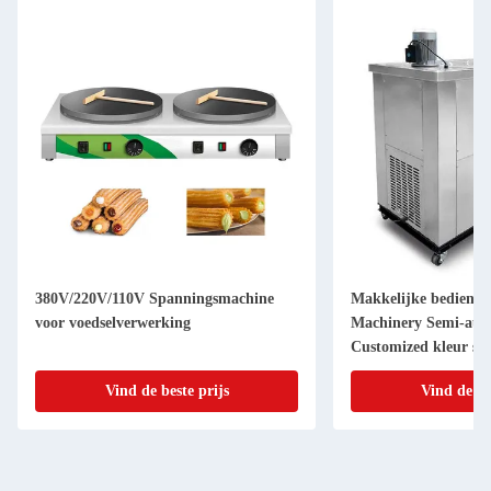
380V/220V/110V Spanningsmachine
Makkelijke bedieni
voor voedselverwerking
Machinery Semi-aut
Customized kleur sch
Vind de beste prijs
Vind de be