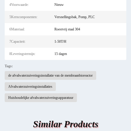
4Voorwaarde:
Nieuw
5Kerncomponenten:
Versnellingsbak, Pomp, PLC
6Materiaal:
Roestvrij staal 304
7Capaciteit:
1-50T/H
8Leveringstermijn:
15 dagen
Tags:
de afvalwaterzuiveringsinstallatie van de membraanbioreactor
Afvalwaterzuiveringsinstallaties
Huishoudelijke afvalwaterzuiveringsapparatuur
Similar Products