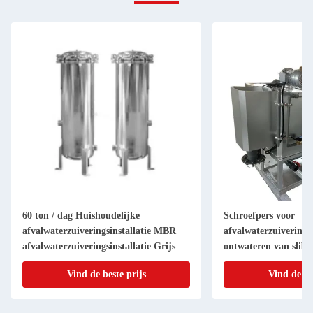
60 ton / dag Huishoudelijke
Schroefpers voor
afvalwaterzuiveringsinstallatie MBR
afvalwaterzuiverings
afvalwaterzuiveringsinstallatie Grijs
ontwateren van slib
Vind de beste prijs
Vind de be