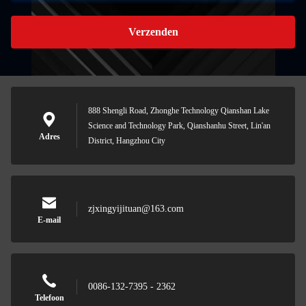
Verzenden
888 Shengli Road, Zhonghe Technology Qianshan Lake
Science and Technology Park, Qianshanhu Street, Lin'an
Adres
District, Hangzhou City
zjxingyijituan@163.com
E-mail
0086-132-7395 - 2362
Telefoon