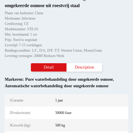
omgekeerde osmose uit roestvrij staal
Plaats van herkomst: China
Merknaam: Infectious
Certificering: CE
Modelnummer: STE-01
Min. bestelaantal: 1 set
Prijs: Need to negotiate
Levertijd: 7-15 werkdagen
Betalingscondities: L/C, D/A, D/P, T/T, Western Union, MoneyGram
Levering vermogen: 20000 Reeksen Week
Detail
Description
Markeren:
Pure waterbehandeling door omgekeerde osmose
,
Automatische waterbehandeling door omgekeerde osmose
1Garantie:
1 jaar
2Productiviteit:
50000 l/uur
3Gewicht (kg):
500 kg