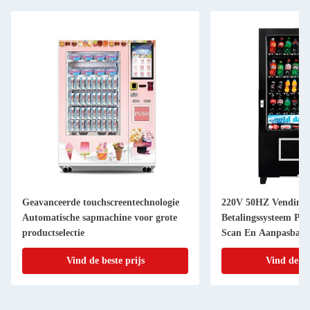
Geavanceerde touchscreentechnologie
220V 50HZ Vending
Automatische sapmachine voor grote
Betalingssysteem Pap
productselectie
Scan En Aanpasbare
Sticker
Vind de beste prijs
Vind de be