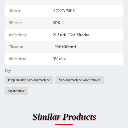
4Kracht:
AC220V/50HZ
5Functie:
SDK
6Afbeelding:
21.5 inch, LG/AU/Innolux
7Resolutie:
1920*1080 pixel
8Helderheid:
350 cd/㎡
Tags:
kopje noedels verkoopmachine
Verkoopmachine voor dranken
sapautomaat
Similar Products