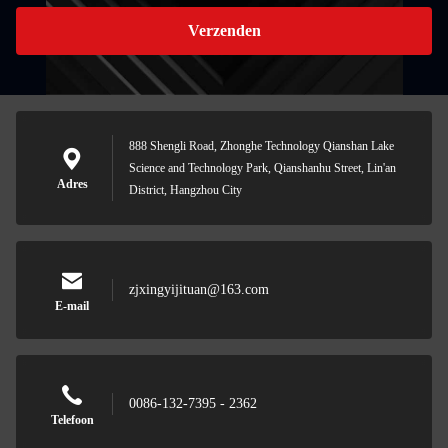
Verzenden
888 Shengli Road, Zhonghe Technology Qianshan Lake
Science and Technology Park, Qianshanhu Street, Lin'an
Adres
District, Hangzhou City
zjxingyijituan@163.com
E-mail
0086-132-7395 - 2362
Telefoon