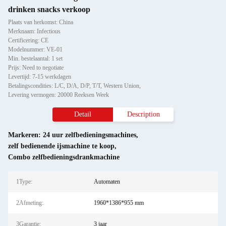
drinken snacks verkoop
Plaats van herkomst: China
Merknaam: Infectious
Certificering: CE
Modelnummer: VE-01
Min. bestelaantal: 1 set
Prijs: Need to negotiate
Levertijd: 7-15 werkdagen
Betalingscondities: L/C, D/A, D/P, T/T, Western Union,
Levering vermogen: 20000 Reeksen Week
Detail
Description
Markeren:
24 uur zelfbedieningsmachines
,
zelf bedienende ijsmachine te koop
,
Combo zelfbedieningsdrankmachine
1Type:
Automaten
2Afmeting:
1960*1386*955 mm
3Garantie:
3 jaar