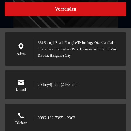
Verzenden
888 Shengli Road, Zhonghe Technology Qianshan Lake
Science and Technology Park, Qianshanhu Street, Lin'an
Adres
District, Hangzhou City
zjxingyijituan@163.com
E-mail
0086-132-7395 - 2362
Telefoon