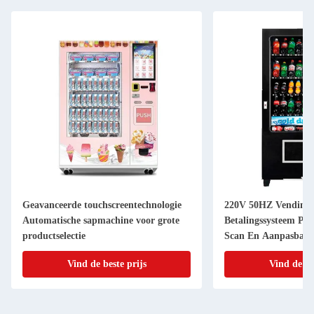
Geavanceerde touchscreentechnologie
220V 50HZ Vending
Automatische sapmachine voor grote
Betalingssysteem Pap
productselectie
Scan En Aanpasbare
Sticker
Vind de beste prijs
Vind de be