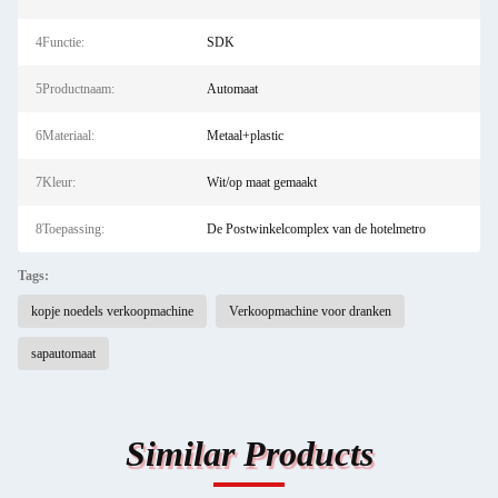
4Functie:
SDK
5Productnaam:
Automaat
6Materiaal:
Metaal+plastic
7Kleur:
Wit/op maat gemaakt
8Toepassing:
De Postwinkelcomplex van de hotelmetro
Tags:
kopje noedels verkoopmachine
Verkoopmachine voor dranken
sapautomaat
Similar Products