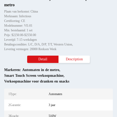
metro
Plaats van herkomst: China
Merknaam: Infectious
Certificering: CE
Modelnummer: VE-01
Min. bestelaantal: 1 set
Prijs: $2250.00-$2550.00
Levertijd: 7-15 werkdagen
Betalingscondities: L/C, D/A, D/P, T/T, Western Union,
Levering vermogen: 20000 Reeksen Week
Detail
Description
Markeren:
Automaten in de metro
,
Smart Touch Screen verkoopmachine
,
Verkoopmachine voor dranken en snacks
1Type:
Automaten
2Garantie:
3 jaar
3Kracht:
510W