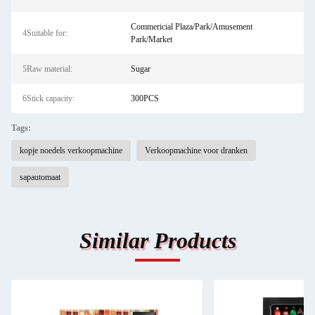
Commericial Plaza/Park/Amusement
4Suitable for:
Park/Market
5Raw material:
Sugar
6Stick capacity:
300PCS
Tags:
kopje noedels verkoopmachine
Verkoopmachine voor dranken
sapautomaat
Similar Products