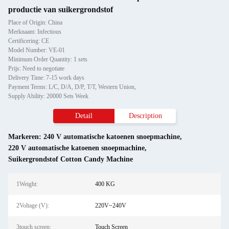
productie van suikergrondstof
Place of Origin: China
Merknaam: Infectious
Certificering: CE
Model Number: VE-01
Minimum Order Quantity: 1 sets
Prijs: Need to negotiate
Delivery Time: 7-15 work days
Payment Terms: L/C, D/A, D/P, T/T, Western Union,
Supply Ability: 20000 Sets Week
Detail
Description
Markeren:
240 V automatische katoenen snoepmachine
,
220 V automatische katoenen snoepmachine
,
Suikergrondstof Cotton Candy Machine
1Weight:
400 KG
2Voltage (V):
220V~240V
3touch screen:
Touch Screen