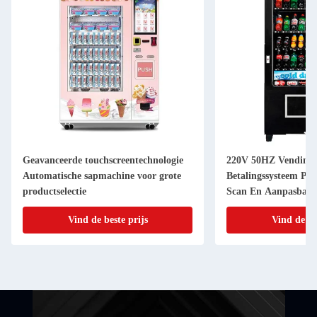
Geavanceerde touchscreentechnologie
220V 50HZ Vending
Automatische sapmachine voor grote
Betalingssysteem Pap
productselectie
Scan En Aanpasbare
Sticker
Vind de beste prijs
Vind de be