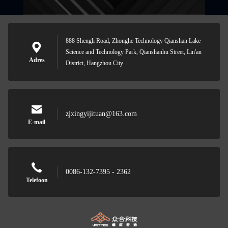
888 Shengli Road, Zhonghe Technology Qianshan Lake
Science and Technology Park, Qianshanhu Street, Lin'an
Adres
District, Hangzhou City
zjxingyijituan@163.com
E-mail
0086-132-7395 - 2362
Telefoon