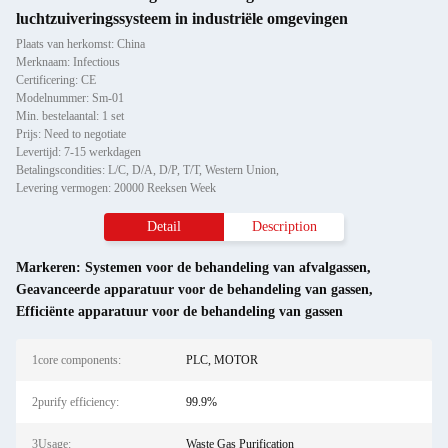
luchtzuiveringssysteem in industriële omgevingen
Plaats van herkomst: China
Merknaam: Infectious
Certificering: CE
Modelnummer: Sm-01
Min. bestelaantal: 1 set
Prijs: Need to negotiate
Levertijd: 7-15 werkdagen
Betalingscondities: L/C, D/A, D/P, T/T, Western Union,
Levering vermogen: 20000 Reeksen Week
Detail
Description
Markeren:
Systemen voor de behandeling van afvalgassen
,
Geavanceerde apparatuur voor de behandeling van gassen
,
Efficiënte apparatuur voor de behandeling van gassen
1core components:
PLC, MOTOR
2purify efficiency:
99.9%
3Usage:
Waste Gas Purification