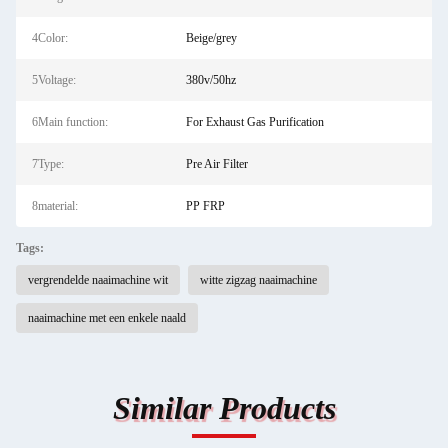
4Color:
Beige/grey
5Voltage:
380v/50hz
6Main function:
For Exhaust Gas Purification
7Type:
Pre Air Filter
8material:
PP FRP
Tags:
vergrendelde naaimachine wit
witte zigzag naaimachine
naaimachine met een enkele naald
Similar Products