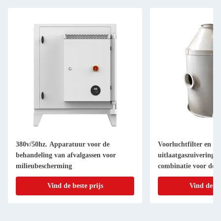
380v/50hz. Apparatuur voor de
Voorluchtfilter en
ur
behandeling van afvalgassen voor
uitlaatgaszuiveringss
milieubescherming
combinatie voor de z
afvalgassen
Vind de beste prijs
Vind de be