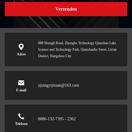
Verzenden
888 Shengli Road, Zhonghe Technology Qianshan Lake
Science and Technology Park, Qianshanhu Street, Lin'an
Adres
District, Hangzhou City
zjxingyijituan@163.com
E-mail
0086-132-7395 - 2362
Telefoon