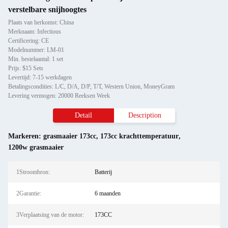
verstelbare snijhoogtes
Plaats van herkomst: China
Merknaam: Infectious
Certificering: CE
Modelnummer: LM-01
Min. bestelaantal: 1 set
Prijs: $15 Sets
Levertijd: 7-15 werkdagen
Betalingscondities: L/C, D/A, D/P, T/T, Western Union, MoneyGram
Levering vermogen: 20000 Reeksen Week
Detail
Description
Markeren:
grasmaaier 173cc
,
173cc krachttemperatuur
,
1200w grasmaaier
1Stroombron:
Batterij
2Garantie:
6 maanden
3Verplaatsing van de motor:
173CC