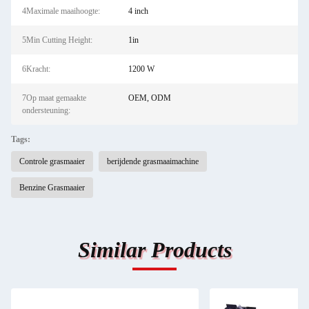
4Maximale maaihoogte:
4 inch
5Min Cutting Height:
1in
6Kracht:
1200 W
7Op maat gemaakte
OEM, ODM
ondersteuning:
Tags:
Controle grasmaaier
berijdende grasmaaimachine
Benzine Grasmaaier
Similar Products