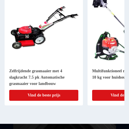
Zelfrijdende grasmaaier met 4
Multifunktioneel mo
slagkracht 7.5 pk Automatische
10 kg voor huishoude
grasmaaier voor landbouw
Vind de beste prijs
Vind de be