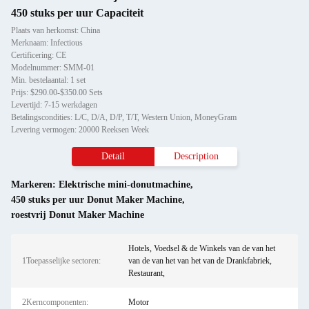
450 stuks per uur Capaciteit
Plaats van herkomst: China
Merknaam: Infectious
Certificering: CE
Modelnummer: SMM-01
Min. bestelaantal: 1 set
Prijs: $290.00-$350.00 Sets
Levertijd: 7-15 werkdagen
Betalingscondities: L/C, D/A, D/P, T/T, Western Union, MoneyGram
Levering vermogen: 20000 Reeksen Week
Detail
Description
Markeren:
Elektrische mini-donutmachine
,
450 stuks per uur Donut Maker Machine
,
roestvrij Donut Maker Machine
Hotels, Voedsel & de Winkels van de van het
1Toepasselijke sectoren:
van de van het van het van de Drankfabriek,
Restaurant,
2Kerncomponenten:
Motor