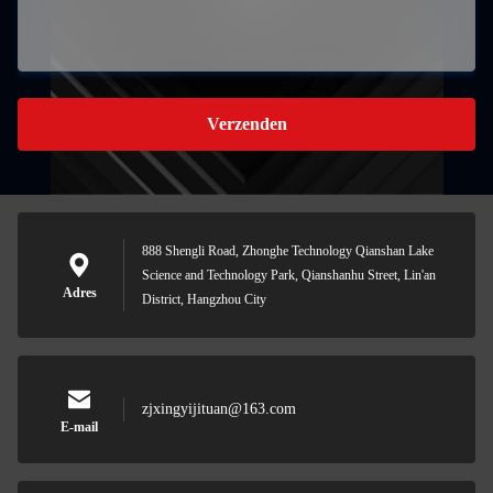
Verzenden
888 Shengli Road, Zhonghe Technology Qianshan Lake
Science and Technology Park, Qianshanhu Street, Lin'an
Adres
District, Hangzhou City
zjxingyijituan@163.com
E-mail