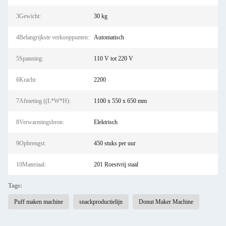
3Gewicht:
30 kg
4Belangrijkste verkooppunten:
Automatisch
5Spanning:
110 V tot 220 V
6Kracht:
2200
7Afmeting ((L*W*H):
1100 x 550 x 650 mm
8Verwarmingsbron:
Elektrisch
9Opbrengst:
450 stuks per uur
10Materiaal:
201 Roestvrij staal
Tags:
Puff maken machine
snackproductielijn
Donut Maker Machine