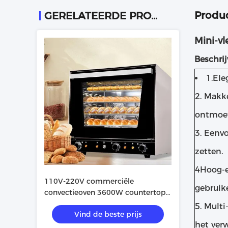
Produc
GERELATEERDE PRODUCTEN
Mini-v
Beschri
1.Ele
2. Makke
ontmoet
3. Eenv
zetten.
4Hoog-e
110V-220V commerciële
gebruik
convectieoven 3600W countertop
pizzaoven
5. Mult
Vind de beste prijs
het ver