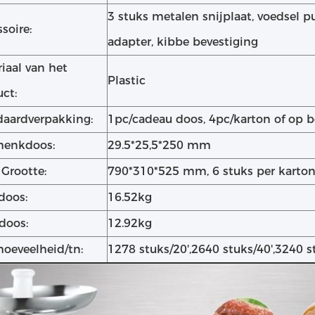
3 stuks metalen snijplaat, voedsel p
soire:
adapter, kibbe bevestiging
iaal van het
Plastic
ct:
daardverpakking:
1pc/cadeau doos, 4pc/karton of op b
henkdoos:
29.5*25,5*250 mm
Grootte:
790*310*525 mm, 6 stuks per karto
doos:
16.52kg
doos:
12.92kg
oeveelheid/tn:
1278 stuks/20',2640 stuks/40',3240 