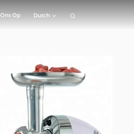
 Ons Op
Dutch