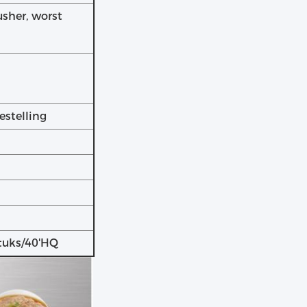
usher, worst
estelling
n
stuks/40'HQ