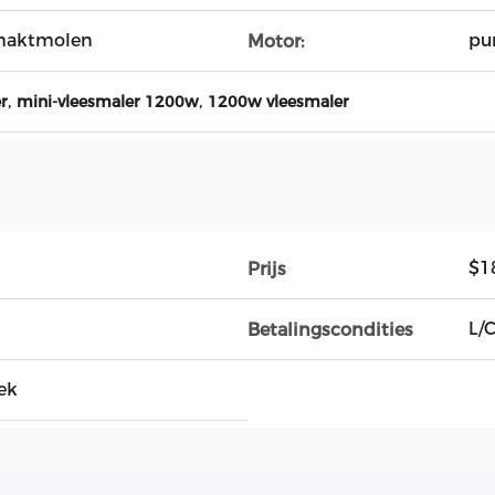
ehaktmolen
pu
Motor:
,
,
r
mini-vleesmaler 1200w
1200w vleesmaler
$1
Prijs
L/C
Betalingscondities
ek