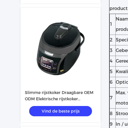
product
Naam
1
prod
2
Speci
3
Gebeu
4
Gere
5
Kwali
6
Opti
Slimme rijstkoker Draagbare OEM
Max. 
7
ODM Elektrische rijstkoker
moto
Keukengerei
Vind de beste prijs
8
Stro
9
In / 