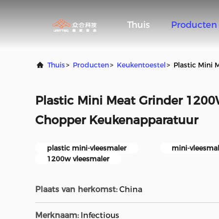
Thuis
Producten
Thuis
>
Producten
>
Keukentoestel
>
Plastic Mini
Plastic Mini Meat Grinder 120
Chopper Keukenapparatuur
plastic mini-vleesmaler
mini-vleesma
1200w vleesmaler
Plaats van herkomst:
China
Merknaam:
Infectious