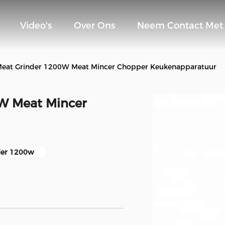
Video's
Over Ons
Neem Contact Met
 Meat Grinder 1200W Meat Mincer Chopper Keukenapparatuur
0W Meat Mincer
ler 1200w