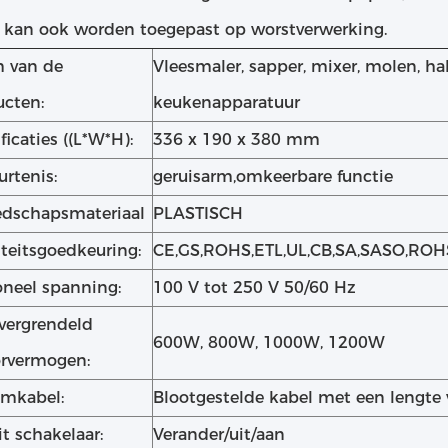
 kan ook worden toegepast op worstverwerking.
 van de
Vleesmaler, sapper, mixer, molen, ha
ucten:
keukenapparatuur
ficaties ((L*W*H):
336 x 190 x 380 mm
rtenis:
geruisarm,omkeerbare functie
edschapsmateriaal
PLASTISCH
teitsgoedkeuring:
CE,GS,ROHS,ETL,UL,CB,SA,SASO,ROH
oneel spanning:
100 V tot 250 V 50/60 Hz
vergrendeld
600W, 800W, 1000W, 1200W
rvermogen:
omkabel:
Blootgestelde kabel met een lengte 
uit schakelaar:
Verander/uit/aan