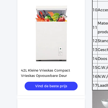
10
Acces
Mater
11
produ
12
Stan
13
Gesc
14
Doos 
15
G.W./
42L Kleine Vrieskas Compact
Vrieskas Opvouwbare Deur
16
N.W./
17
Laadh
Vind de beste prijs