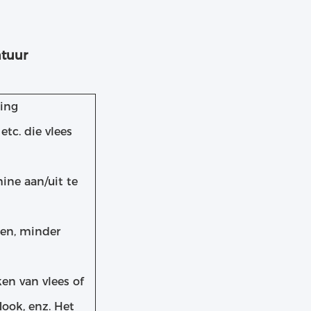
atuur
zing
etc. die vlees
ne aan/uit te
den, minder
en van vlees of
ook, enz. Het