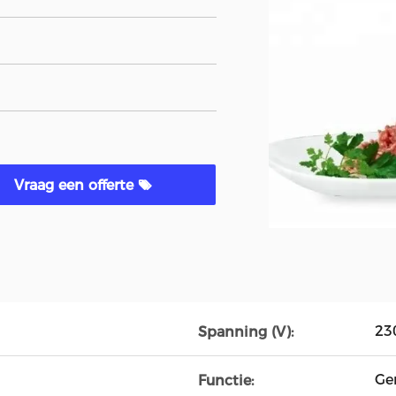
Vraag een offerte
23
Spanning (V):
Ge
Functie: