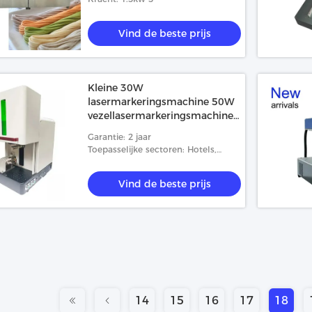
Vind de beste prijs
Kleine 30W
lasermarkeringsmachine 50W
vezellasermarkeringsmachine
draagbaar
Garantie: 2 jaar
Toepasselijke sectoren: Hotels,
winkels voor bouwmaterialen,
fabrieken, fabrieken voor
Vind de beste prijs
levensmiddelen en dranken,
huishoudel
14
15
16
17
18