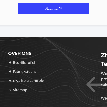
Stuur nu
OVER ONS
Zh
Bedrijfprofiel
Te
Fabriekstocht
Wij
pr
Kwaliteitscontrole
vel
Sitemap
We 