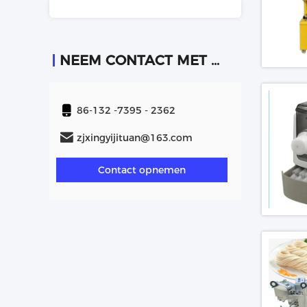
NEEM CONTACT MET ONS OP
86-132 -7395 - 2362
zjxingyijituan@163.com
Contact opnemen