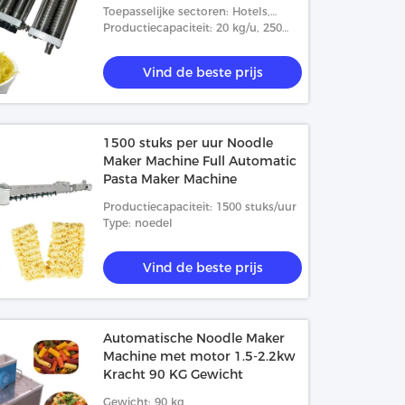
Roller Cutter
Toepasselijke sectoren: Hotels,
reparatieshops voor machines,
Productiecapaciteit: 20 kg/u, 250
fabrieken, fabrieken voor
kg/u, 350 kg/u, 500 kg/u, 600 kg/u
levensmiddelen en dranken,
Vind de beste prijs
boerderij
1500 stuks per uur Noodle
Maker Machine Full Automatic
Pasta Maker Machine
Productiecapaciteit: 1500 stuks/uur
Type: noedel
Vind de beste prijs
Automatische Noodle Maker
Machine met motor 1.5-2.2kw
Kracht 90 KG Gewicht
Gewicht: 90 kg