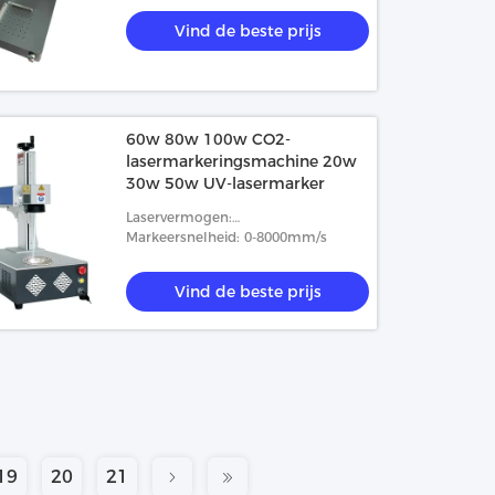
Vind de beste prijs
60w 80w 100w CO2-
lasermarkeringsmachine 20w
30w 50w UV-lasermarker
Laservermogen:
20/30/50W/60/80/100
Markeersnelheid: 0-8000mm/s
Vind de beste prijs
19
20
21