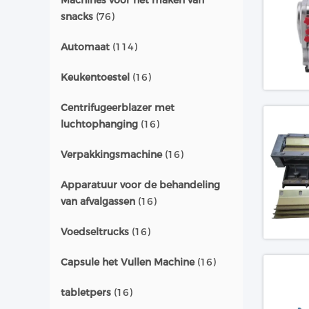
Machines voor het maken van
snacks
(76)
Automaat
(114)
Keukentoestel
(16)
Centrifugeerblazer met
luchtophanging
(16)
Verpakkingsmachine
(16)
Apparatuur voor de behandeling
van afvalgassen
(16)
Voedseltrucks
(16)
Capsule het Vullen Machine
(16)
tabletpers
(16)