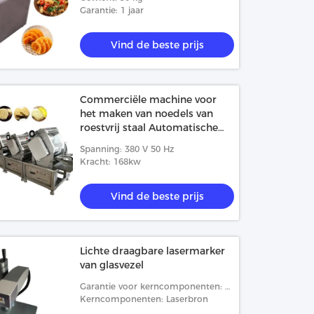
Garantie: 1 jaar
Vind de beste prijs
Commerciële machine voor
het maken van noedels van
roestvrij staal Automatische
productie 11000 stuks / 8 uur
Spanning: 380 V 50 Hz
380V 50HZ
Kracht: 168kw
Vind de beste prijs
Lichte draagbare lasermarker
van glasvezel
Garantie voor kerncomponenten: 3
jaar
Kerncomponenten: Laserbron